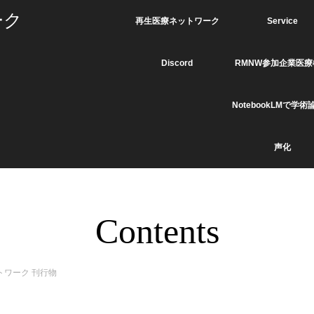
ーク
再生医療ネットワーク
Service
Discord
RMNW参加企業医療
NotebookLMで学術
声化
Contents
トワーク 刊行物