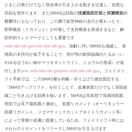
ときに口角だけでなく頬全体が引き上がる動きを伝達し、自然な
笑顔を形作ります。またSMASは顔面の
浅層脂肪区画と深層構造の
仕切り
にもなっており、この層で血管神経の走行が変わったり、
靭帯構造（リガメント）が付着して支持構造を形成するなど、解
剖学的ランドマークとしても重要です
ncbi.nlm.nih.gov
ncbi.nlm.nih.gov
。加齢に伴いSMASも弛緩し、表
情筋の支持力が低下することで、頬や顎の軟部組織のたるみ（い
わゆるほうれい線やマリオネットライン、ジョウルの形成）が進
行します
pmc.ncbi.nlm.nih.gov
pmc.ncbi.nlm.nih.gov
。フェイスリ
フト手術では、このSMAS層を剥離・吊り上げて縫合固定する
「SMASアップリフト」を行うことで、皮膚表面だけでなく深部組
織ごと引き上げる効果を狙います。SMASは耳前部で浅側頭筋膜、
頬部では耳下腺筋膜と連続し、筋膜リガメント（オーリキュラー
筋膜リガメント、ジゴマティックカットアネイトリガメント等）
によって骨膜や皮膚に固着しているため、フェイスリフト時には
それらのリガメントをリリースしSMASを引き上げます