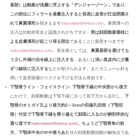
基部）は動脈が浅層に浮上する「デンジャーゾーン」であり、
この部位にフィラーを過量注入すると容易に血管が圧迫閉塞さ
れて鼻翼壊死
を招きえます
naturalaesthetica.com
。鼻唇溝への
注入は比較的安全と認識されがちですが、
実は顔面動脈塞栓に
よる皮膚潰死が起こり得る部位
であることに留意すべきです
naturalaesthetica.com
。安全策としては、
鼻翼基部を避けても
う少し外側の法令線上に注入する
、あるいは
浅い真皮内に少量
ずつ線状に注入する
などが挙げられます。またカニューレ針を
用いて血管損傷のリスクを下げる方法も有効です。
下顎骨ライン・フェイスライン:
下顎骨下縁の中央部から後方
にかけて、顔面動脈は下顎下縁に沿って前下方から走行し、
下
顎骨のオトガイ孔より後方約2～3cmの切歯孔切痕（下顎切
痕）付近で下顎骨下縁を乗り越えて顔面に入るのが解剖学的な
通り道です
naturalaesthetica.com
。ちょうど下顎骨角の前
方、下顎体中央のやや後ろあたり
が顔面動脈拍動の触知点であ