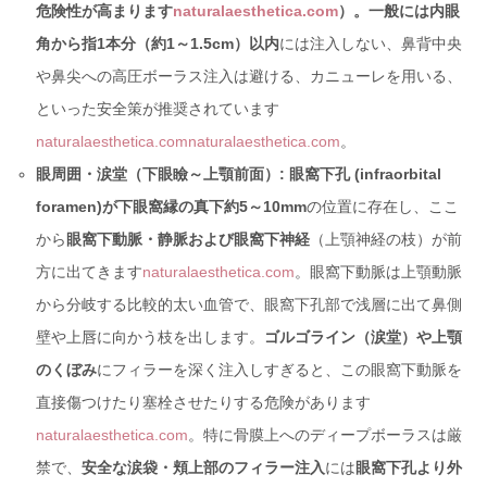
危険性が高まります
naturalaesthetica.com
）。一般には内眼
角から指1本分（約1～1.5cm）以内
には注入しない、鼻背中央
や鼻尖への高圧ボーラス注入は避ける、カニューレを用いる、
といった安全策が推奨されています
naturalaesthetica.com
naturalaesthetica.com
。
眼周囲・涙堂（下眼瞼～上顎前面）:
眼窩下孔 (infraorbital
foramen)が下眼窩縁の真下約5～10mm
の位置に存在し、ここ
から
眼窩下動脈・静脈および眼窩下神経
（上顎神経の枝）が前
方に出てきます
naturalaesthetica.com
。眼窩下動脈は上顎動脈
から分岐する比較的太い血管で、眼窩下孔部で浅層に出て鼻側
壁や上唇に向かう枝を出します。
ゴルゴライン（涙堂）や上顎
のくぼみ
にフィラーを深く注入しすぎると、この眼窩下動脈を
直接傷つけたり塞栓させたりする危険があります
naturalaesthetica.com
。特に骨膜上へのディープボーラスは厳
禁で、
安全な涙袋・頬上部のフィラー注入
には
眼窩下孔より外