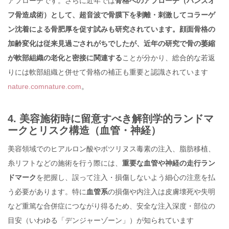
アプローチです。さらに近年では
骨格へのアプローチ（ハンズオ
フ骨造成術）として、超音波で骨膜下を剥離・刺激してコラーゲ
ン沈着による骨肥厚を促す試みも研究されています。顔面骨格の
加齢変化は従来見過ごされがちでしたが、近年の研究で骨の萎縮
が軟部組織の老化と密接に関連する
ことが分かり、総合的な若返
りには軟部組織と併せて骨格の補正も重要と認識されています
nature.com
nature.com
。
4. 美容施術時に留意すべき解剖学的ランドマ
ークとリスク構造（血管・神経）
美容領域でのヒアルロン酸やボツリヌス毒素の注入、脂肪移植、
糸リフトなどの施術を行う際には、
重要な血管や神経の走行ラン
ドマーク
を把握し、誤って注入・損傷しないよう細心の注意を払
う必要があります。特に
血管系
の損傷や内注入は皮膚壊死や失明
など重篤な合併症につながり得るため、安全な注入深度・部位の
目安（いわゆる「デンジャーゾーン」）が知られています