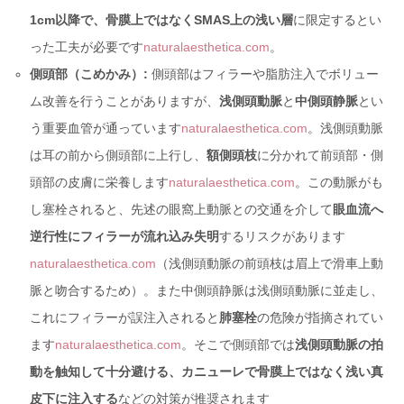
1cm以降で、骨膜上ではなくSMAS上の浅い層
に限定するとい
った工夫が必要です
naturalaesthetica.com
。
側頭部（こめかみ）:
側頭部はフィラーや脂肪注入でボリュー
ム改善を行うことがありますが、
浅側頭動脈
と
中側頭静脈
とい
う重要血管が通っています
naturalaesthetica.com
。浅側頭動脈
は耳の前から側頭部に上行し、
額側頭枝
に分かれて前頭部・側
頭部の皮膚に栄養します
naturalaesthetica.com
。この動脈がも
し塞栓されると、先述の眼窩上動脈との交通を介して
眼血流へ
逆行性にフィラーが流れ込み失明
するリスクがあります
naturalaesthetica.com
（浅側頭動脈の前頭枝は眉上で滑車上動
脈と吻合するため）。また中側頭静脈は浅側頭動脈に並走し、
これにフィラーが誤注入されると
肺塞栓
の危険が指摘されてい
ます
naturalaesthetica.com
。そこで側頭部では
浅側頭動脈の拍
動を触知して十分避ける、カニューレで骨膜上ではなく浅い真
皮下に注入する
などの対策が推奨されます