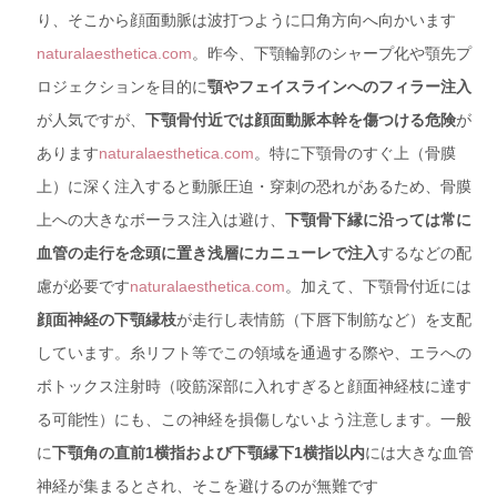
り、そこから顔面動脈は波打つように口角方向へ向かいます
naturalaesthetica.com
。昨今、下顎輪郭のシャープ化や顎先プ
ロジェクションを目的に
顎やフェイスラインへのフィラー注入
が人気ですが、
下顎骨付近では顔面動脈本幹を傷つける危険
が
あります
naturalaesthetica.com
。特に下顎骨のすぐ上（骨膜
上）に深く注入すると動脈圧迫・穿刺の恐れがあるため、骨膜
上への大きなボーラス注入は避け、
下顎骨下縁に沿っては常に
血管の走行を念頭に置き浅層にカニューレで注入
するなどの配
慮が必要です
naturalaesthetica.com
。加えて、下顎骨付近には
顔面神経の下顎縁枝
が走行し表情筋（下唇下制筋など）を支配
しています。糸リフト等でこの領域を通過する際や、エラへの
ボトックス注射時（咬筋深部に入れすぎると顔面神経枝に達す
る可能性）にも、この神経を損傷しないよう注意します。一般
に
下顎角の直前1横指および下顎縁下1横指以内
には大きな血管
神経が集まるとされ、そこを避けるのが無難です