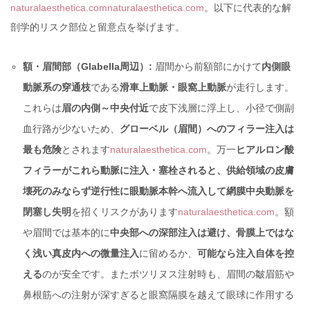
naturalaesthetica.com
naturalaesthetica.com
。以下に代表的な解
剖学的リスク部位と留意点を挙げます。
額・眉間部（Glabella周辺）:
眉間から前額部にかけて
内側眼
動脈系の穿通枝
である
滑車上動脈・眼窩上動脈
が走行します。
これらは
眉の内側～中央付近
で皮下浅層に浮上し、小径で側副
血行路が少ないため、
グローベル（眉間）へのフィラー注入は
最も危険
とされます
naturalaesthetica.com
。万一
ヒアルロン酸
フィラーがこれら動脈に注入・塞栓されると、供給領域の皮膚
壊死のみならず逆行性に眼動脈本幹へ流入して網膜中央動脈を
閉塞し失明
を招くリスクがあります
naturalaesthetica.com
。額
や眉間では基本的に
中央部への深部注入は避け、骨膜上ではな
く浅い真皮内への微量注入
に留めるか、
可能なら注入自体を控
える
のが安全です。またボツリヌス注射時も、眉間の皺眉筋や
鼻根筋への注射が深すぎると眼窩隔膜を越えて眼球に作用する