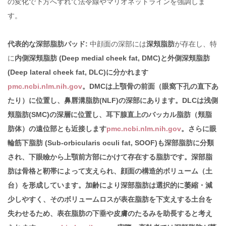
の変化で下方へずれて法令線やマリオネットラインを強調しま
す。
代表的な深部脂肪パッド:
中顔面の深部には
深頬脂肪
が存在し、特
に
内側深頬脂肪 (Deep medial cheek fat, DMC)と外側深頬脂肪
(Deep lateral cheek fat, DLC)に分かれます
pmc.ncbi.nlm.nih.gov
。DMCは上顎骨の前面（眼窩下孔の直下あ
たり）に位置し、鼻唇溝脂肪(NLF)の深部にあります。DLCは浅側
頬脂肪(SMC)の深層に位置し、耳下腺直上のバッカル脂肪（頬脂
肪体）の遠位部とも近接します
pmc.ncbi.nlm.nih.gov
。さらに眼
輪筋下脂肪 (Sub-orbicularis oculi fat, SOOF)も深部脂肪に分類
され、下眼瞼から上顎前方部にかけて存在する脂肪です。深部脂
肪は骨格と靭帯によって支えられ、顔面の構造的ボリューム（土
台）を形成しています。加齢により深部脂肪は選択的に萎縮・減
少しやすく、そのボリュームロスが表在脂肪を下支えする土台を
失わせるため、表在脂肪の下垂や皮膚のたるみを助長すると考え