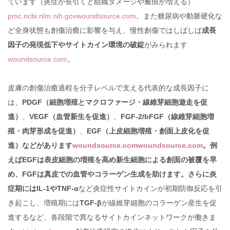
ています（炎症が長引くと組織ダメージや瘢痕が増える）
pmc.ncbi.nlm.nih.gov
woundsource.com
。また糖尿病や動脈硬化な
ど全身状態も創傷治癒に影響を与え、慢性創傷ではしばしば
成長
因子の発現低下やサイトカイン環境の破綻
がみられます
woundsource.com
。
皮膚の創傷治癒過程を分子レベルで支える代表的な成長因子に
は、
PDGF（細胞増殖とマクロファージ・線維芽細胞遊走を促
進）
、
VEGF（血管新生を促進）
、
FGF-2/bFGF（線維芽細胞増
殖・肉芽形成を促進）
、
EGF（上皮細胞増殖・創面上皮化を促
進）などがあります
woundsource.com
woundsource.com
。例
えばEGFは表皮細胞の増殖を高め新生細胞による創面の被覆を早
め、FGFは真皮での血管やコラーゲン生成を助けます。さらに炎
症期にはIL-1やTNF-α
など炎症性サイトカインが初期防御反応を引
き起こし、増殖期には
TGF-β
が線維芽細胞のコラーゲン産生を促
進するなど、各段階で異なるサイトカインネットワークが働きま