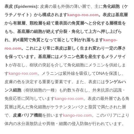
表皮 (Epidermis):
皮膚の最も外側の薄い層で、主に
角化細胞（ケ
ラチノサイト）から構成されます
kango-roo.com
。表皮は基底層
から有棘層、顆粒層を経て最表面の角質層へと分化する層構造を
もち、基底層の細胞が絶えず分裂・角化して上方へ押し上げら
れ、約4週間で角質となって垢として剥がれ落ちます
kango-
roo.com
。これにより常に表皮は新しく生まれ変わり一定の厚さ
を保っています。基底層にはメラニン色素を産生するメラノサイ
ト
が存在し、樹状の突起を介して角化細胞にメラニンを供給しま
す
kango-roo.com
。メラニンは紫外線を吸収してDNAを保護し、
皮膚の色を決定する重要な要素です。また、表皮には
ランゲルハ
ンス細胞
（樹状細胞の一種）も約数％存在し、外来抗原の認識・
免疫応答に関与しています
kango-roo.com
。表皮の最外層である角
質層は死んだ角化細胞がケラチンタンパクと脂質で満たされた層
で、
皮膚バリア機能
を担います
kango-roo.com
。このバリアにより
体内の水分蒸散防止や異物・細菌の侵入防御が行われています。