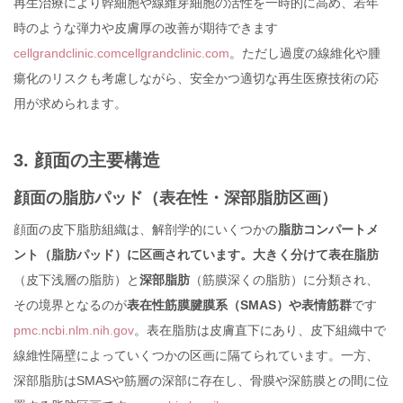
再生治療により幹細胞や線維芽細胞の活性を一時的に高め、若年
時のような弾力や皮膚厚の改善が期待できます
cellgrandclinic.com
cellgrandclinic.com
。ただし過度の線維化や腫
瘍化のリスクも考慮しながら、安全かつ適切な再生医療技術の応
用が求められます。
3. 顔面の主要構造
顔面の脂肪パッド（表在性・深部脂肪区画）
顔面の皮下脂肪組織は、解剖学的にいくつかの
脂肪コンパートメ
ント（脂肪パッド）に区画されています。大きく分けて表在脂肪
（皮下浅層の脂肪）と
深部脂肪
（筋膜深くの脂肪）に分類され、
その境界となるのが
表在性筋膜腱膜系（SMAS）や表情筋群
です
pmc.ncbi.nlm.nih.gov
。表在脂肪は皮膚直下にあり、皮下組織中で
線維性隔壁によっていくつかの区画に隔てられています。一方、
深部脂肪はSMASや筋層の深部に存在し、骨膜や深筋膜との間に位