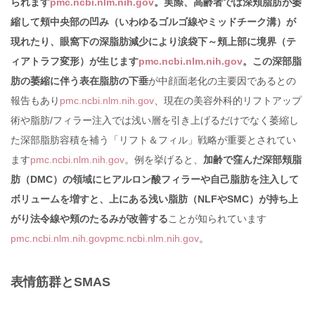
られます
pmc.ncbi.nlm.nih.gov
。実際、高齢者では深頬脂肪が萎
縮して頬中央部の凹み（いわゆるゴルゴ線やミッドチーク溝）が
現れたり、眼窩下の深脂肪減少により涙袋下～頬上部に境界（テ
ィアトラフ変形）が生じます
pmc.ncbi.nlm.nih.gov
。この深部脂
肪の萎縮に伴う表在脂肪の下垂
が中顔面老化の主要因であるとの
報告もあり
pmc.ncbi.nlm.nih.gov
、現在の美容外科的リフトアップ
術や脂肪/フィラー注入では浅い層を引き上げるだけでなく萎縮し
た深部脂肪容積を補う「リフト＆フィル」戦略が重要とされてい
ます
pmc.ncbi.nlm.nih.gov
。例を挙げると、
加齢で窪んだ深部頬脂
肪（DMC）の領域にヒアルロン酸フィラーや自己脂肪を注入して
ボリュームを増すと、上にある浅い脂肪（NLFやSMC）が持ち上
がり法令線や頬のたるみが改善する
ことが知られています
pmc.ncbi.nlm.nih.gov
pmc.ncbi.nlm.nih.gov
。
表情筋群とSMAS