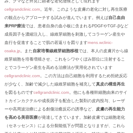
み、クマなど外見に顕著な老化徴候として現れます
cellgrandclinic.com
。近年、このような皮膚の老化に対し再生医療
の観点からアプローチする試みが進んでいます。例えば
自己血由
来PRP療法
では、患者自身の血小板に含まれるPDGFやTGF-βなど
成長因子を濃縮注入し、線維芽細胞を刺激してコラーゲン産生や
血行を促進することで肌の若返りを図ります
mens.wclinic-
osaka.jp
。また
自家培養線維芽細胞移植
では、本人の皮膚片から線
維芽細胞を培養増殖させ、これをシワやくぼみ部位に注射するこ
とでコラーゲン産生を高める治療法が実用化されています
cellgrandclinic.com
。この方法は自己細胞を利用するため拒絶反応
が少なく、加齢で減少した線維芽細胞を補充して
真皮の構造再生
を図るものです
cellgrandclinic.com
。他にも各種幹細胞由来のサイ
トカインカクテルや成長因子を配合した製剤の皮内投与、レーザ
ーや高周波治療による創傷治癒反応の誘導など、
皮膚の再生能力
を高める美容医療
が発達してきています。加齢皮膚では細胞老化
（セネッセンス）による分裂能低下が問題となりますが、これら