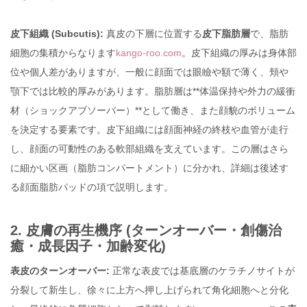
皮下組織 (Subcutis):
真皮の下層に位置する
皮下脂肪層
で、脂肪
細胞の集積からなります
kango-roo.com
。皮下組織の厚みは身体部
位や個人差がありますが、一般に顔面では眼瞼や額で薄く、頬や
顎下では比較的厚みがあります。脂肪層は**体温保持や外力の緩衝
材（ショックアブソーバー）**として働き、また顔貌のボリューム
を決定する要素です。皮下組織には顔面神経の終枝や血管が走行
し、顔面の可動性のある軟部組織を支えています。この層はさら
に細かい区画（脂肪コンパートメント）に分かれ、詳細は後述す
る顔面脂肪パッドの項で説明します。
2. 皮膚の再生機序 (ターンオーバー・創傷治
癒・成長因子・加齢変化)
表皮のターンオーバー:
正常な表皮では基底層のケラチノサイトが
分裂して新生し、徐々に上方へ押し上げられて角化細胞へと分化