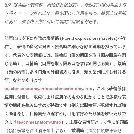
図2: 眼周囲の表情筋（眼輪筋と皺眉筋）。眼輪筋は眼の周囲を取
り巻くドーナツ状の筋で、眼を閉じる作用を持つ。皺眉筋は眉間
にあり、眉を内下方に引いて眉間に縦皺を寄せる。
顔面には皮下に多数の
表情筋 (Facial expression muscles)が存
在し、表情の変化や発声・摂食時の細かな顔面運動を担っていま
す。代表的な表情筋には、眼輪筋（眼の周囲を取り囲み眼裂を閉
じる筋）、口輪筋（口唇を取り囲み口をすぼめ閉じる筋）、頬筋
（頬の内部にあり口角を外側後方に引き、頬を歯列に押し付ける
筋）などがあります
teachmeanatomy.info
teachmeanatomy.info
。これら表情筋は
皮膚に付着し、収縮により皮膚そのものを動かすことで多様な表
情や機能を生み出すのが特徴です（例えば眼輪筋が収縮すれば強
く瞬きをし、口輪筋が収縮すれば口をすぼめたり笛を吹いたりで
きます
teachmeanatomy.info
）。主要な表情筋として他に前頭筋
（額に横皺を作り眉を挙上する）、
皺眉筋
（眉間に縦皺を寄せ