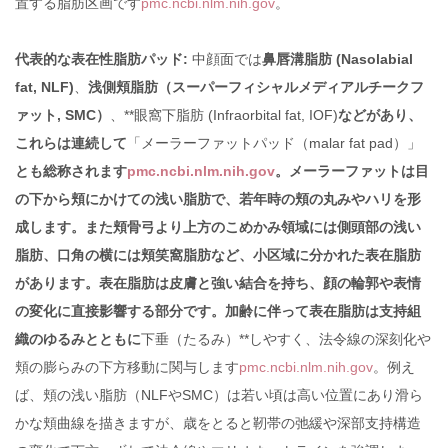
置する脂肪区画です
pmc.ncbi.nlm.nih.gov
。
代表的な表在性脂肪パッド:
中顔面では
鼻唇溝脂肪 (Nasolabial
fat, NLF)
、
浅側頬脂肪（スーパーフィシャルメディアルチークフ
ァット, SMC）
、**眼窩下脂肪 (Infraorbital fat, IOF)
などがあり、
これらは連続して
「メーラーファットパッド（malar fat pad）」
とも総称されます
pmc.ncbi.nlm.nih.gov
。メーラーファットは目
の下から頬にかけての浅い脂肪で、若年時の頬の丸みやハリを形
成します。また頬骨弓より上方のこめかみ領域には側頭部の浅い
脂肪、口角の横には頬笑窩脂肪など、小区域に分かれた表在脂肪
があります。表在脂肪は皮膚と強い結合を持ち、顔の輪郭や表情
の変化に直接影響する部分です。加齢に伴って表在脂肪は支持組
織のゆるみとともに
下垂（たるみ）**しやすく、法令線の深刻化や
頬の膨らみの下方移動に関与します
pmc.ncbi.nlm.nih.gov
。例え
ば、頬の浅い脂肪（NLFやSMC）は若い頃は高い位置にあり滑ら
かな頬曲線を描きますが、歳をとると靭帯の弛緩や深部支持構造