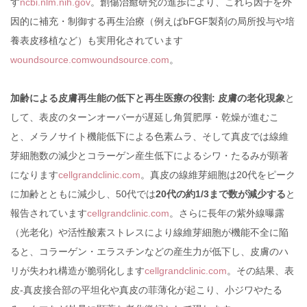
す
ncbi.nlm.nih.gov
。創傷治癒研究の進歩により、これら因子を外
因的に補充・制御する再生治療（例えばbFGF製剤の局所投与や培
養表皮移植など）も実用化されています
woundsource.com
woundsource.com
。
加齢による皮膚再生能の低下と再生医療の役割:
皮膚の老化現象
と
して、表皮のターンオーバーが遅延し角質肥厚・乾燥が進むこ
と、メラノサイト機能低下による色素ムラ、そして真皮では線維
芽細胞数の減少とコラーゲン産生低下によるシワ・たるみが顕著
になります
cellgrandclinic.com
。真皮の線維芽細胞は20代をピーク
に加齢とともに減少し、50代では
20代の約1/3まで数が減少する
と
報告されています
cellgrandclinic.com
。さらに長年の紫外線曝露
（光老化）や活性酸素ストレスにより線維芽細胞が機能不全に陥
ると、コラーゲン・エラスチンなどの産生力が低下し、皮膚のハ
リが失われ構造が脆弱化します
cellgrandclinic.com
。その結果、表
皮-真皮接合部の平坦化や真皮の菲薄化が起こり、小ジワやたる