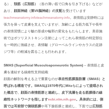
る）、
頚筋（広頚筋）
（首の薄い筋で口角を引き下げる）などが
あり、
顔面神経（第VII脳神経）の支配
を受けています
teachmeanatomy.info
teachmeanatomy.info
。表情筋は安静時には
張力を保って皮膚を支えていますが、加齢による筋力低下や長年
の表情習慣により皺の形成や輪郭の変化をもたらします。美容施
術ではボツリヌストキシン注射によってこれら表情筋の特定部位
を一時的に弛緩させ、表情皺（グローベルラインやカラスの足跡
ジワ等）の軽減を図ることも行われます。
SMAS (Superficial Musculoaponeurotic System)
– 表情筋と皮
膚を連結する線維性支持組織:
顔面の解剖を考える上で重要なのが
表在性筋膜脂肪層（SMAS）と
呼ばれる構造です。SMASは1970年代にMitzらによって提唱され
た概念で、顔面の表情筋群と連続し、皮下浅層を走る筋膜様の線
維性ネットワークを指します
ncbi.nlm.nih.gov
。具体的には、側
面では耳前部で側頭筋膜
や耳下腺筋膜と連続し、下面では
広頚筋