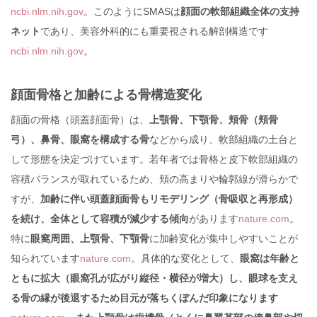
ncbi.nlm.nih.gov
。このようにSMASは
顔面の軟部組織全体の支持
ネット
であり、美容外科的にも重要視される解剖構造です
ncbi.nlm.nih.gov
。
顔面骨格と加齢による骨構造変化
顔面の骨格（頭蓋顔面骨）は、
上顎骨、下顎骨、頬骨（頬骨
弓）、鼻骨、眼窩を構成する骨
などから成り、軟部組織の土台と
して形態を決定づけています。若年者では骨格と皮下軟部組織の
容積バランスが取れているため、頬の高まりや輪郭線が滑らかで
すが、
加齢に伴い頭蓋顔面骨もリモデリング（骨吸収と再形成）
を続け、全体として容積が減少する傾向
があります
nature.com
。
特に
眼窩周囲、上顎骨、下顎骨
に加齢変化が集中しやすいことが
知られています
nature.com
。具体的な変化として、
眼窩は年齢と
ともに拡大（眼窩孔が広がり縦径・横径が増大）し、眼球を支え
る骨の縁が後退するため目元が落ちくぼんだ印象になります