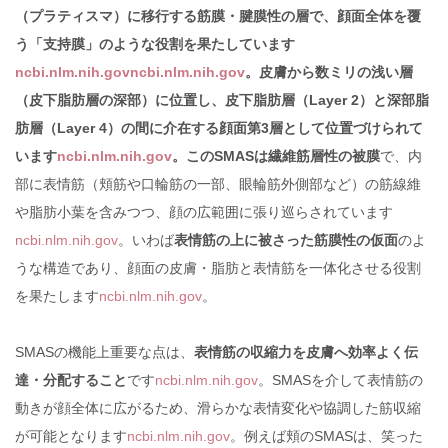
（プラティスマ）に移行する筋膜・腱膜性の層で、顔面全体を覆
う「支持膜」のような役割を果たしています
ncbi.nlm.nih.gov
ncbi.nlm.nih.gov
。皮膚から数ミリの浅い層
（皮下脂肪層の深部）に位置し、皮下脂肪層（Layer 2）と深部脂
肪層（Layer 4）の間に介在する顔面第3層として位置づけられて
います
ncbi.nlm.nih.gov
。このSMASは繊維筋層性の被膜
で、内
部に表情筋（頬筋や口輪筋の一部、眼輪筋外側部など）の筋線維
や脂肪小葉を含みつつ、顔の広範囲に張り巡らされています
ncbi.nlm.nih.gov
。いわば
表情筋の上に被さった筋膜性の仮面
のよ
うな構造であり、顔面の皮膚・脂肪と表情筋を一体化させる役割
を果たします
ncbi.nlm.nih.gov
。
SMASの機能上重要な点は、
表情筋の収縮力を皮膚へ効率よく伝
達・分配すること
です
ncbi.nlm.nih.gov
。SMASを介して表情筋の
動きが顔全体に広がるため、滑らかな表情変化や協調した筋収縮
が可能となります
ncbi.nlm.nih.gov
。例えば頬のSMASは、笑った