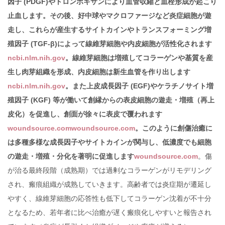
因子 (PDGF)やトロンボキサンにより血管収縮と血栓形成が起こり
止血します。その後、好中球やマクロファージなど炎症細胞が遊
走し、これらが産生するサイトカインやトランスフォーミング増
殖因子 (TGF-β)によって線維芽細胞や内皮細胞が活性化されます
ncbi.nlm.nih.gov
。線維芽細胞は増殖してコラーゲンや基質を産
生し肉芽組織を形成、内皮細胞は新生血管を作り出します
ncbi.nlm.nih.gov
。また上皮成長因子 (EGF)やケラチノサイト増
殖因子 (KGF) 等が働いて創縁からの表皮細胞の遊走・増殖（再上
皮化）を促進し、創面が徐々に表皮で覆われます
woundsource.com
woundsource.com
。このように創傷治癒に
は多種多様な成長因子やサイトカインが関与し、低濃度でも細胞
の遊走・増殖・分化を著明に促進します
woundsource.com
。傷
が治る最終段階（成熟期）では過剰なコラーゲンがリモデリング
され、瘢痕組織が成熟していきます。高齢者では炎症期が遷延し
やすく、線維芽細胞の応答性も低下してコラーゲン沈着が不十分
となるため、若年者に比べ治癒が遅く瘢痕化しやすいと報告され