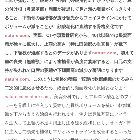
上部が窪むこと、眼窩の下外側（外眼角付近）が下がること、鼻
の付け根（鼻翼基部）周囲が後退して鼻と頬の境目がくっきりす
ること、下顎骨の歯槽部が痩せ顎先からフェイスラインにかけて
ボリュームが減ることが、顔貌老化に直結する骨格変化です
nature.com
。実際、CTや頭蓋骨研究から、40代以降では眼窩面
積が徐々に拡大し、上顎の高さ（特に臼歯部の垂直長）が低下
し、下顎枝が短縮するとのデータがあります
nature.com
。加えて
歯の喪失（無歯顎）により歯槽骨が高度に萎縮すると、口元の支
持が失われて口唇の萎縮や下顔面高の減少が著明になります
nature.com
。このように骨格の萎縮・変形は軟部組織のたるみを
二次的に悪化させる
ため、総合的な顔面老化の原因となります
nature.com
nature.com
。美容外科では、ヒアルロン酸などのフィ
ラーを骨膜上に注入して萎縮した骨格ボリュームを補い、軟部組
織を下から支える治療も行われます。例えば鼻翼基部にフィラー
を注入して上顎の不足を補正し法令線を緩和したり、オトガイ部
に注入して顎先を補強しマリオネットラインを改善するといった