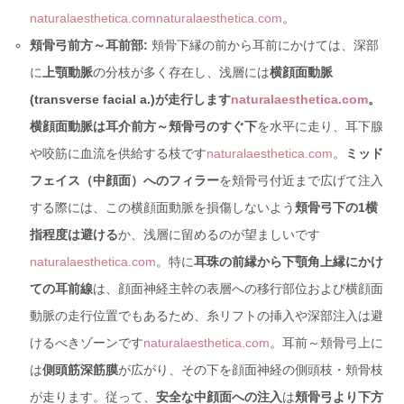
naturalaesthetica.com
naturalaesthetica.com
。
頬骨弓前方～耳前部:
頬骨下縁の前から耳前にかけては、深部
に
上顎動脈
の分枝が多く存在し、浅層には
横顔面動脈
(transverse facial a.)が走行します
naturalaesthetica.com
。
横顔面動脈は耳介前方～頬骨弓のすぐ下
を水平に走り、耳下腺
や咬筋に血流を供給する枝です
naturalaesthetica.com
。
ミッド
フェイス（中顔面）へのフィラー
を頬骨弓付近まで広げて注入
する際には、この横顔面動脈を損傷しないよう
頬骨弓下の1横
指程度は避ける
か、浅層に留めるのが望ましいです
naturalaesthetica.com
。特に
耳珠の前縁から下顎角上縁にかけ
ての耳前線
は、顔面神経主幹の表層への移行部位および横顔面
動脈の走行位置でもあるため、糸リフトの挿入や深部注入は避
けるべきゾーンです
naturalaesthetica.com
。耳前～頬骨弓上に
は
側頭筋深筋膜
が広がり、その下を顔面神経の側頭枝・頬骨枝
が走ります。従って、
安全な中顔面への注入
は
頬骨弓より下方