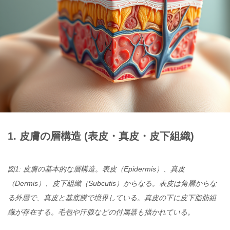
1. 皮膚の層構造 (表皮・真皮・皮下組織)
図1: 皮膚の基本的な層構造。表皮（Epidermis）、真皮
（Dermis）、皮下組織（Subcutis）からなる。表皮は角層からな
る外層で、真皮と基底膜で境界している。真皮の下に皮下脂肪組
織が存在する。毛包や汗腺などの付属器も描かれている。