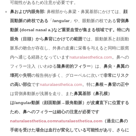
可能性があるため注意が必要です。
鼻および内眼角部:
鼻根部から鼻梁・鼻翼基部にかけては、
顔
面動脈の終枝である
「
/angular
」や、眼動脈の枝である
背側鼻
動脈 (dorsal nasal a.)など重要血管が集まる領域です。特に内
眼角（目頭）から鼻背にかけての範囲
では、眼動脈系と顔面動
脈系の吻合が存在し、外鼻の皮膚に栄養を与えると同時に眼窩
内へ通じる経路となっています
naturalaesthetica.com
。鼻への
フィラー注入（いわゆる
隆鼻術的フィラー
）は、
鼻尖・鼻翼の
壊死
や
失明
の報告例が多く、グローベルに次いで
非常にリスク
の高い部位
です
naturalaesthetica.com
。特に
鼻根～鼻背の正中
は背側鼻動脈が浅層を走り、また
鼻翼基部（鼻孔横）
は/angular動脈（顔面動脈→眼角動脈）が皮膚直下に位置する
ため、鼻へのフィラーは細心の注意が必要です
naturalaesthetica.com
naturalaesthetica.com
（過去に鼻の
手術を受けた場合は血行が変化している可能性があり、さらに