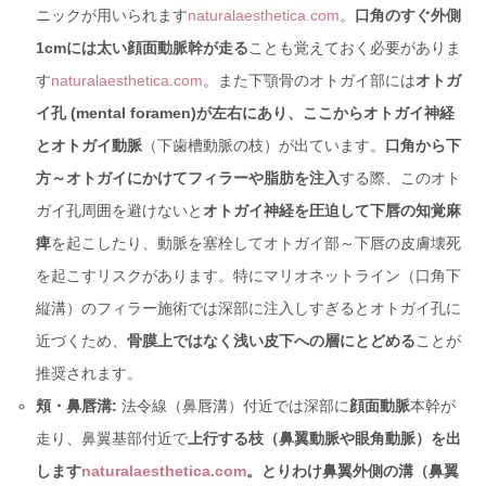
ニックが用いられます
naturalaesthetica.com
。
口角のすぐ外側
1cmには太い顔面動脈幹が走る
ことも覚えておく必要がありま
す
naturalaesthetica.com
。また下顎骨のオトガイ部には
オトガ
イ孔 (mental foramen)が左右にあり、ここからオトガイ神経
とオトガイ動脈
（下歯槽動脈の枝）が出ています。
口角から下
方～オトガイにかけてフィラーや脂肪を注入
する際、このオト
ガイ孔周囲を避けないと
オトガイ神経を圧迫して下唇の知覚麻
痺
を起こしたり、動脈を塞栓してオトガイ部～下唇の皮膚壊死
を起こすリスクがあります。特にマリオネットライン（口角下
縦溝）のフィラー施術では深部に注入しすぎるとオトガイ孔に
近づくため、
骨膜上ではなく浅い皮下への層にとどめる
ことが
推奨されます。
頬・鼻唇溝:
法令線（鼻唇溝）付近では深部に
顔面動脈
本幹が
走り、鼻翼基部付近で
上行する枝（鼻翼動脈や眼角動脈）を出
します
naturalaesthetica.com
。とりわけ鼻翼外側の溝（鼻翼