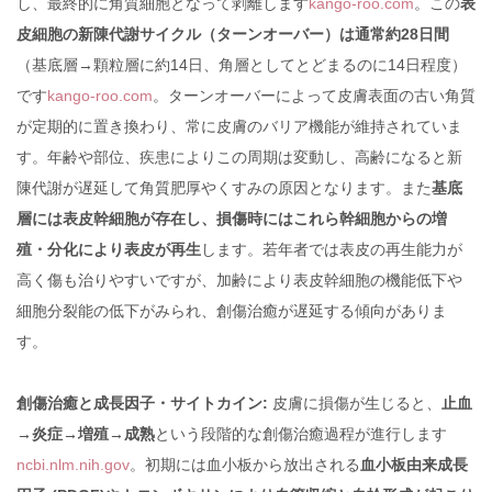
し、最終的に角質細胞となって剥離します
kango-roo.com
。この
表
皮細胞の新陳代謝サイクル（ターンオーバー）は通常約28日間
（基底層→顆粒層に約14日、角層としてとどまるのに14日程度）
です
kango-roo.com
。ターンオーバーによって皮膚表面の古い角質
が定期的に置き換わり、常に皮膚のバリア機能が維持されていま
す。年齢や部位、疾患によりこの周期は変動し、高齢になると新
陳代謝が遅延して角質肥厚やくすみの原因となります。また
基底
層には表皮幹細胞が存在し、損傷時にはこれら幹細胞からの増
殖・分化により表皮が再生
します。若年者では表皮の再生能力が
高く傷も治りやすいですが、加齢により表皮幹細胞の機能低下や
細胞分裂能の低下がみられ、創傷治癒が遅延する傾向がありま
す。
創傷治癒と成長因子・サイトカイン:
皮膚に損傷が生じると、
止血
→炎症→増殖→成熟
という段階的な創傷治癒過程が進行します
ncbi.nlm.nih.gov
。初期には血小板から放出される
血小板由来成長