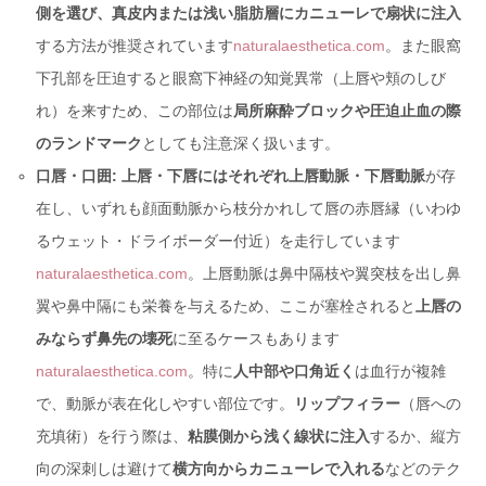
側を選び、真皮内または浅い脂肪層にカニューレで扇状に注入
する方法が推奨されています
naturalaesthetica.com
。また眼窩
下孔部を圧迫すると眼窩下神経の知覚異常（上唇や頬のしび
れ）を来すため、この部位は
局所麻酔ブロックや圧迫止血の際
のランドマーク
としても注意深く扱います。
口唇・口囲:
上唇・下唇にはそれぞれ上唇動脈・下唇動脈
が存
在し、いずれも顔面動脈から枝分かれして唇の赤唇縁（いわゆ
るウェット・ドライボーダー付近）を走行しています
naturalaesthetica.com
。上唇動脈は鼻中隔枝や翼突枝を出し鼻
翼や鼻中隔にも栄養を与えるため、ここが塞栓されると
上唇の
みならず鼻先の壊死
に至るケースもあります
naturalaesthetica.com
。特に
人中部や口角近く
は血行が複雑
で、動脈が表在化しやすい部位です。
リップフィラー
（唇への
充填術）を行う際は、
粘膜側から浅く線状に注入
するか、縦方
向の深刺しは避けて
横方向からカニューレで入れる
などのテク