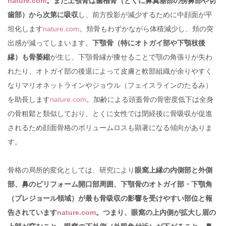
nature.com
。また上顎骨は歯槽骨（とくに鼻翼基部の傍鼻部や切
歯部）から次第に吸収
し、前方投影が減少するために中顔面が平
坦化します
nature.com
。頬骨もわずかながら体積減少し、頬の突
出感が減ってしまいます。
下顎骨（特にオトガイ部や下顎枝後
縁）も骨萎縮
が生じ、下顎骨縁が痩せることで顎の角張りが失わ
れたり、オトガイ部の後退によって皮膚と軟部組織が余りやすく
なりマリオネットラインやジョウル（フェイスラインのたるみ）
を助長します
nature.com
。加齢による頭蓋骨の骨密度低下は全身
の骨粗鬆と類似しており、とくに女性では閉経後に骨吸収が促進
されるため顔面骨格のボリュームロスも顕著になる傾向がありま
す。
骨格の局所的変化としては、研究により
眼窩上縁の内側部と外側
部、鼻のピリフォーム開口部周囲、下顎骨のオトガイ部・下顎角
（プレジョール領域）が最も骨吸収の影響を受けやすい部位と報
告されています
nature.com
。つまり、眼窩の上内側が拡大し眉の