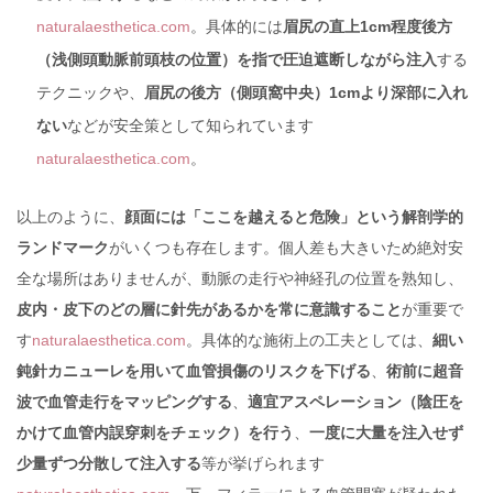
naturalaesthetica.com
。具体的には
眉尻の直上1cm程度後方
（浅側頭動脈前頭枝の位置）を指で圧迫遮断しながら注入
する
テクニックや、
眉尻の後方（側頭窩中央）1cmより深部に入れ
ない
などが安全策として知られています
naturalaesthetica.com
。
以上のように、
顔面には「ここを越えると危険」という解剖学的
ランドマーク
がいくつも存在します。個人差も大きいため絶対安
全な場所はありませんが、動脈の走行や神経孔の位置を熟知し、
皮内・皮下のどの層に針先があるかを常に意識すること
が重要で
す
naturalaesthetica.com
。具体的な施術上の工夫としては、
細い
鈍針カニューレを用いて血管損傷のリスクを下げる
、
術前に超音
波で血管走行をマッピングする
、
適宜アスペレーション（陰圧を
かけて血管内誤穿刺をチェック）を行う
、
一度に大量を注入せず
少量ずつ分散して注入する
等が挙げられます