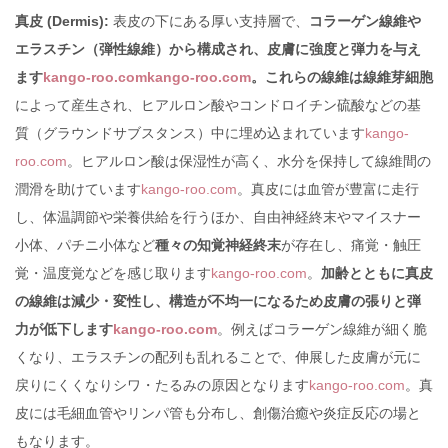
真皮 (Dermis):
表皮の下にある厚い支持層で、
コラーゲン線維や
エラスチン（弾性線維）から構成され、皮膚に強度と弾力を与え
ます
kango-roo.com
kango-roo.com
。これらの線維は線維芽細胞
によって産生され、ヒアルロン酸やコンドロイチン硫酸などの基
質（グラウンドサブスタンス）中に埋め込まれています
kango-
roo.com
。ヒアルロン酸は保湿性が高く、水分を保持して線維間の
潤滑を助けています
kango-roo.com
。真皮には血管が豊富に走行
し、体温調節や栄養供給を行うほか、自由神経終末やマイスナー
小体、パチニ小体など
種々の知覚神経終末
が存在し、痛覚・触圧
覚・温度覚などを感じ取ります
kango-roo.com
。
加齢とともに真皮
の線維は減少・変性し、構造が不均一になるため皮膚の張りと弾
力が低下します
kango-roo.com
。例えばコラーゲン線維が細く脆
くなり、エラスチンの配列も乱れることで、伸展した皮膚が元に
戻りにくくなりシワ・たるみの原因となります
kango-roo.com
。真
皮には毛細血管やリンパ管も分布し、創傷治癒や炎症反応の場と
もなります。