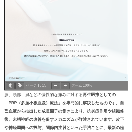
ページ
1
/
15
ズーム
100%
膝、頸部、肩などの慢性的な痛みに対する
再生医療としての
「PRP（多血小板血漿）療法」
を専門的に解説したものです。自
己血液から抽出した成長因子の働きにより、抗炎症作用や組織修
復、末梢神経の改善を促すメカニズムが詳述されています。皮下
や神経周囲への投与、関節内注射といった手法ごとに、最新の
臨