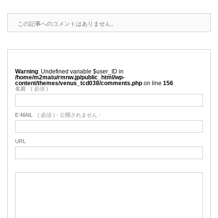
この記事へのコメントはありません。
Warning
: Undefined variable $user_ID in
/home/m2matu/rmnw.jp/public_html/wp-
content/themes/venus_tcd038/comments.php
on line
156
名前
( 必須 )
E-MAIL
( 必須 ) - 公開されません -
URL