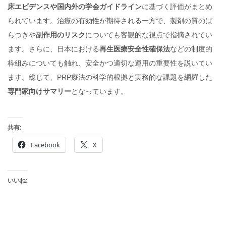
床エビデンスや国内外の学会ガイドライン
に基づく評価がまとめ
られています。治療の有効性が期待される一方で、製剤の質のば
らつきや
副作用のリスク
についても客観的な視点で指摘されてい
ます。さらに、日本における
再生医療安全性確保法
などの制度的
枠組みについても触れ、安全かつ適切な運用の重要性を説いてい
ます。総じて、PRP療法の科学的根拠と実務的な課題を網羅した
専門家向けサマリー
となっています。
共有:
Facebook
X
いいね: