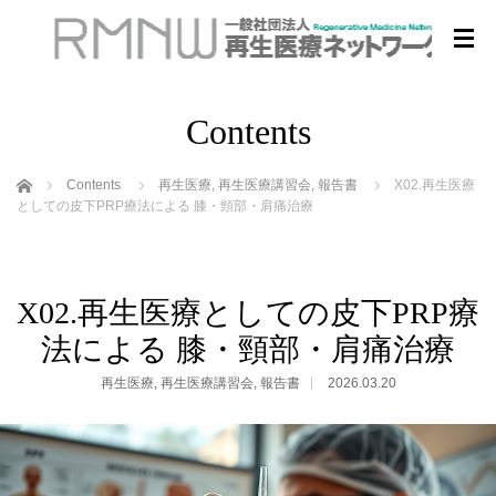
Contents
ホーム
Contents
再生医療
,
再生医療講習会
,
報告書
X02.再生医療
としての皮下PRP療法による 膝・頸部・肩痛治療
X02.再生医療としての皮下PRP療
法による 膝・頸部・肩痛治療
再生医療
,
再生医療講習会
,
報告書
2026.03.20