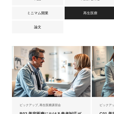
ミニマム開業
再生医療
論文
ピックアップ
,
再生医療講習会
ピックア
B02.美容医療における患者対応ガ
C01.