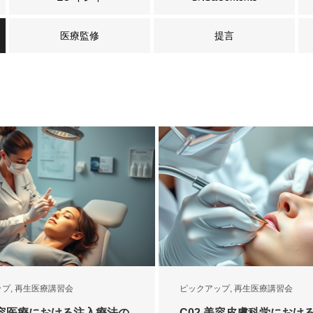
医療監修
提言
ップ
,
再生医療講習会
ピックアップ
,
再生医療講習会
美容医療における注入療法の
C02.美容皮膚科学におけ