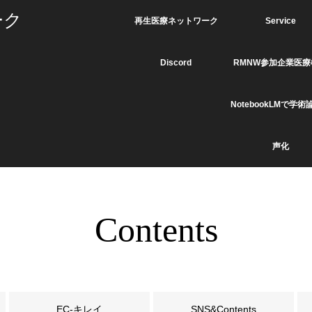
ーク
再生医療ネットワーク
Service
Discord
RMNW参加企業医療
NotebookLMで学術
声化
Contents
EC-キレイ
SNS&Contents