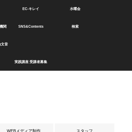
EC-キレイ
水曜会
機関
SNS&Contents
検索
論文音
実践講座 受講者募集
WEBメディア制作
スタッフ