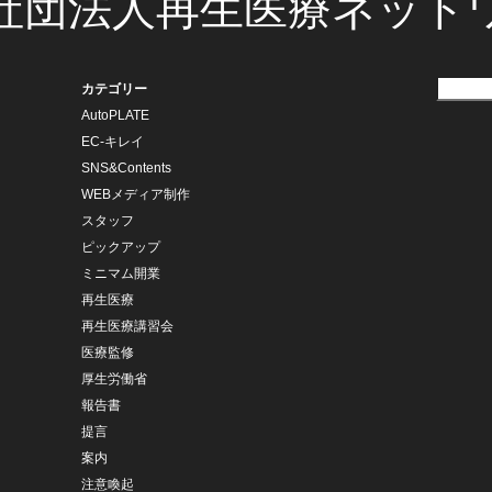
社団法人再生医療ネット
カテゴリー
AutoPLATE
EC-キレイ
SNS&Contents
WEBメディア制作
スタッフ
ピックアップ
ミニマム開業
再生医療
再生医療講習会
医療監修
厚生労働省
報告書
提言
案内
注意喚起