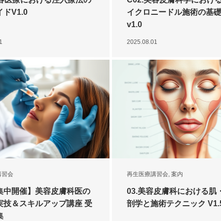
ドV1.0
イクロニードル施術の基
v1.0
1
2025.08.01
講習会
再生医療講習会
,
案内
集中開催】美容皮膚科医の
03.美容皮膚科における肌
実技＆スキルアップ講座 受
剖学と施術テクニック V1.5
集