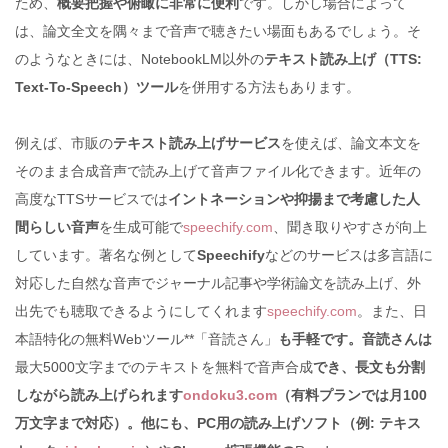
ため、
概要把握や俯瞰に非常に便利
です。しかし場合によって
は、論文全文を隅々まで音声で聴きたい場面もあるでしょう。そ
のようなときには、NotebookLM以外の
テキスト読み上げ（TTS:
Text-To-Speech）ツール
を併用する方法もあります。
例えば、市販の
テキスト読み上げサービス
を使えば、論文本文を
そのまま合成音声で読み上げて音声ファイル化できます。近年の
高度なTTSサービスでは
イントネーションや抑揚まで考慮した人
間らしい音声
を生成可能で
speechify.com
、聞き取りやすさが向上
しています。著名な例として
Speechify
などのサービスは多言語に
対応した自然な音声でジャーナル記事や学術論文を読み上げ、外
出先でも聴取できるようにしてくれます
speechify.com
。また、日
本語特化の無料Webツール**「音読さん」
も手軽です。音読さんは
最大5000文字までのテキストを無料で音声合成
でき、長文も分割
しながら読み上げられます
ondoku3.com
（有料プランでは月100
万文字まで対応）。他にも、PC用の読み上げソフト（例: テキス