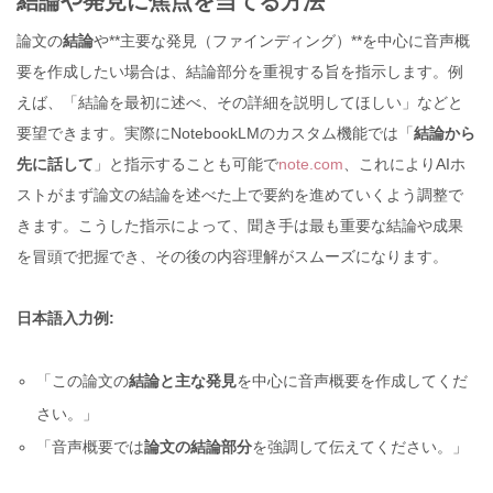
結論や発見に焦点を当てる方法
論文の
結論
や**主要な発見（ファインディング）**を中心に音声概
要を作成したい場合は、結論部分を重視する旨を指示します。例
えば、「結論を最初に述べ、その詳細を説明してほしい」などと
要望できます。実際にNotebookLMのカスタム機能では「
結論から
先に話して
」と指示することも可能で
note.com
、これによりAIホ
ストがまず論文の結論を述べた上で要約を進めていくよう調整で
きます。こうした指示によって、聞き手は最も重要な結論や成果
を冒頭で把握でき、その後の内容理解がスムーズになります。
日本語入力例:
「この論文の
結論と主な発見
を中心に音声概要を作成してくだ
さい。」
「音声概要では
論文の結論部分
を強調して伝えてください。」