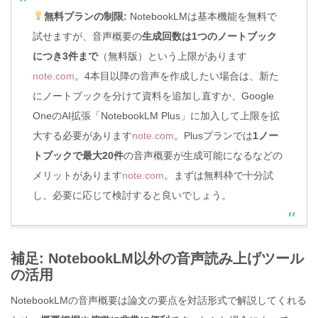
無料プランの制限:
NotebookLMは基本機能を無料で
試せますが、音声概要の
生成回数は1つのノートブック
につき3件まで
（無料版）という上限があります
note.com
。4本目以降の音声を作成したい場合は、新た
にノートブックを分けて資料を追加し直すか、Google
OneのAI拡張「NotebookLM Plus」に加入して上限を拡
大する必要があります
note.com
。Plusプランでは
1ノー
トブックで最大20件
の音声概要が生成可能になるなどの
メリットがあります
note.com
。まずは無料枠で十分試
し、必要に応じて検討すると良いでしょう。
補足: NotebookLM以外の音声読み上げツール
の活用
NotebookLMの音声概要は論文の要点を対話形式で解説してくれる