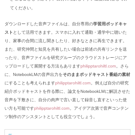
てください。
ダウンロードした音声ファイルは、自分専用の
学習用ポッドキャ
スト
として活用できます。スマホに入れて通勤・通学中に聴いた
り、家事の合間に流し聞きしたり、好きなときに再生できます。
また、研究仲間と知見を共有したい場合は前述の共有リンクを送
ったり、音声ファイルを研究グループのクラウドストレージにア
ップロードして展開する方法もあります
philipptarohiltl.com
。さら
に、NotebookLMの音声出力を
そのままポッドキャスト番組の素材
にすることも考えられます
philipptarohiltl.com
。例えば自分の研究
紹介ポッドキャストを作る際に、論文をNotebookLMに解説させた
音声を下敷きに、自分の肉声で言い直して録音し直すといった使
い方も可能です
philipptarohiltl.com
。アイデア次第で音声コンテン
ツ制作のアシスタントとしても役立つでしょう。