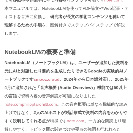
でも
移動中や作業中に耳で内容をインプット
可能です
note.com
。
本マニュアルでは、NotebookLMを使ってPDF論文やWeb記事・テ
キストを音声に変換し、
研究者が長文の学術コンテンツを聴いて
理解するための手順
を、図解付きでステップバイステップで解説
します。
NotebookLMの概要と準備
NotebookLM（ノートブックLM）は、ユーザーが追加した資料を
元にAIと対話したり要約を生成したりできるGoogleの実験的AIノ
ートブックです
smooz.cloud
。2024年から日本語対応し、2025年
4月に追加された「音声概要 (Audio Overview)」機能では50以上
の言語
で資料内容の音声解説が可能になりました
note.com
philipptarohiltl.com
。この音声概要は単なる機械的な読み
上げではなく、
2人のAIホストが対話形式で資料の内容をわかりや
すく説明してくれる
点が特徴です
note.com
。一方的な朗読より理
解しやすく、トピック間の関連づけや要点の強調も行われるた