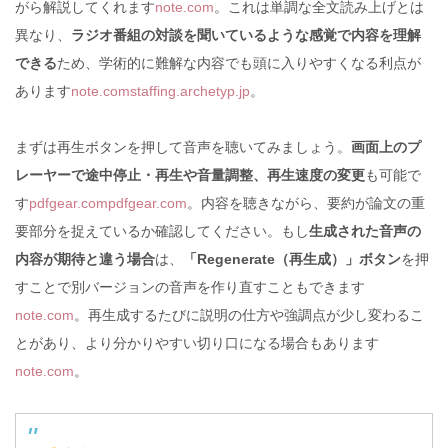
がら解説してくれます
note.com
。これは単調な全文読み上げとは
異なり、
ラジオ番組の対談を聞いているような感覚で内容を理解
できる
ため、学術的に難解な内容でも頭に入りやすくなる利点が
あります
note.com
staffing.archetyp.jp
。
まずは再生ボタンを押して音声を聴いてみましょう。
画面上のプ
レーヤーで途中停止・再生や音量調整、再生速度の変更
も可能で
す
pdfgear.com
pdfgear.com
。内容を聴きながら、要約が論文の重
要部分を捉えているか確認してください。もし
生成された音声の
内容が期待と違う場合
は、
「Regenerate（再生成）」ボタン
を押
すことで別バージョンの音声を作り直すこともできます
note.com
。再生成するたびに説明の仕方や強調点が少し変わるこ
とがあり、より分かりやすい切り口になる場合もあります
note.com
。