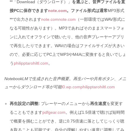
**「Download（ダウンロード）」
を選ぶと、音声ファイルを直
接PCに保存できます
note.com
。ファイル形式は通常
MP3形式
**で出力されます
note.com
note.com
（一部環境ではWAV形式に
なる可能性があります）。MP3であればそのままスマートフォ
ンに入れてオフラインで聴いたり、他の音声プレーヤーアプリ
で再生したりできます。WAVの場合はファイルサイズが大きい
ので、必要に応じてPC上でMP3やM4Aに変換すると良いでしょ
う
philipptarohiltl.com
。
NotebookLMで生成された音声概要。再生バーや共有ボタン、メニ
ューからダウンロード等が可能
i0.wp.com
philipptarohiltl.com
再生設定の調整:
プレーヤーのメニューから
再生速度
を変更す
ることもできます
pdfgear.com
。例えば1.5倍速で聴けば短時間
で概要を掴むことができ、逆に0.75倍速に落としてじっくり聴
き取ることも可能です。自分の理解しやすい速度に調整してみ