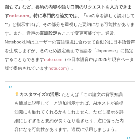
話して
」など、要約の内容や語り口調のリクエストを入力できま
す
note.com
。特に専門的な論文では、「
○○の章を詳しく説明して
**」と指示すれば、その部分を重視した要約になる可能性がありま
す。また、音声の
言語設定
もここで変更可能です。通常、
NotebookLMはユーザーの言語環境に合わせて自動的に日本語音声
を生成しますが、念のため設定画面で言語を「Japanese」に指定
することもできます
note.com
（※日本語音声は2025年現在ベータ
版で提供されています
note.com
）。
カスタマイズの活用:
たとえば「この論文の背景知識
も簡単に説明して」と追加指示すれば、AIホストが前提
知識にも触れてくれるかもしれません。ただし指示を詳
細にしすぎると要約が長くなり過ぎたり、逆に偏った内
容になる可能性があります。適度に活用しましょう。