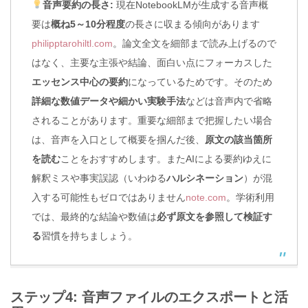
音声要約の長さ:
現在NotebookLMが生成する音声概
要は
概ね5～10分程度
の長さに収まる傾向があります
philipptarohiltl.com
。論文全文を細部まで読み上げるので
はなく、主要な主張や結論、面白い点にフォーカスした
エッセンス中心の要約
になっているためです。そのため
詳細な数値データや細かい実験手法
などは音声内で省略
されることがあります。重要な細部まで把握したい場合
は、音声を入口として概要を掴んだ後、
原文の該当箇所
を読む
ことをおすすめします。またAIによる要約ゆえに
解釈ミスや事実誤認（いわゆる
ハルシネーション
）が混
入する可能性もゼロではありません
note.com
。学術利用
では、最終的な結論や数値は
必ず原文を参照して検証す
る
習慣を持ちましょう。
ステップ4: 音声ファイルのエクスポートと活