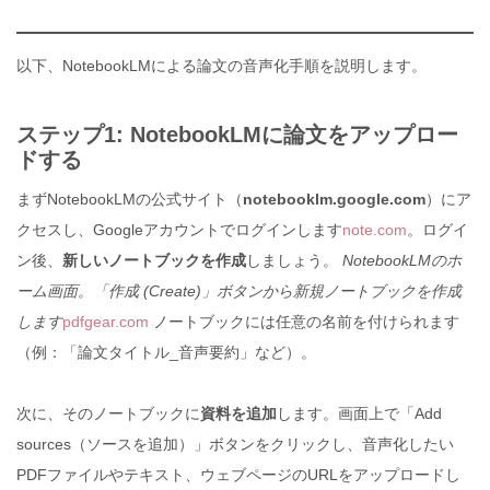
以下、NotebookLMによる論文の音声化手順を説明します。
ステップ1: NotebookLMに論文をアップロー
ドする
まずNotebookLMの公式サイト（
notebooklm.google.com
）にア
クセスし、Googleアカウントでログインします
note.com
。ログイ
ン後、
新しいノートブックを作成
しましょう。
NotebookLMのホ
ーム画面。「作成 (Create)」ボタンから新規ノートブックを作成
します
pdfgear.com
ノートブックには任意の名前を付けられます
（例：「論文タイトル_音声要約」など）。
次に、そのノートブックに
資料を追加
します。画面上で「Add
sources（ソースを追加）」ボタンをクリックし、音声化したい
PDFファイルやテキスト、ウェブページのURLをアップロードし