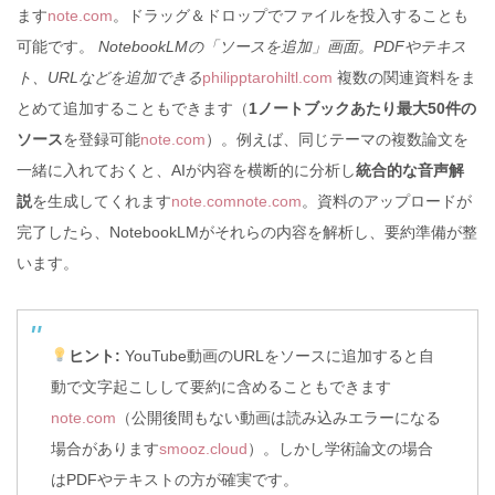
ます
note.com
。ドラッグ＆ドロップでファイルを投入することも
可能です。
NotebookLMの「ソースを追加」画面。PDFやテキス
ト、URLなどを追加できる
philipptarohiltl.com
複数の関連資料をま
とめて追加することもできます（
1ノートブックあたり最大50件の
ソース
を登録可能
note.com
）。例えば、同じテーマの複数論文を
一緒に入れておくと、AIが内容を横断的に分析し
統合的な音声解
説
を生成してくれます
note.com
note.com
。資料のアップロードが
完了したら、NotebookLMがそれらの内容を解析し、要約準備が整
います。
ヒント:
YouTube動画のURLをソースに追加すると自
動で文字起こしして要約に含めることもできます
note.com
（公開後間もない動画は読み込みエラーになる
場合があります
smooz.cloud
）。しかし学術論文の場合
はPDFやテキストの方が確実です。