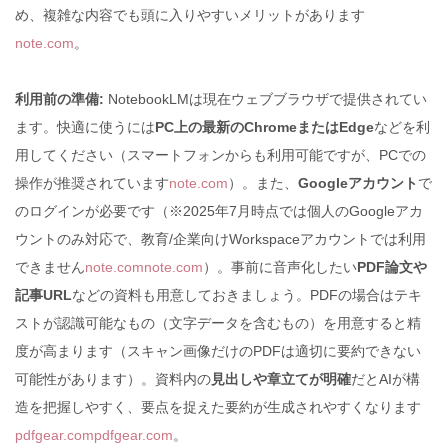
め、複雑な内容でも頭に入りやすいメリットがあります
note.com
。
利用前の準備:
NotebookLMは現在ウェブブラウザで提供されてい
ます。快適に使うには
PC上の最新のChromeまたはEdge
などを利
用してください（スマートフォンからも利用可能ですが、PCでの
操作が推奨されています
note.com
）。また、
Googleアカウント
で
のログインが必要です（※2025年7月時点では個人のGoogleアカ
ウントのみ対応で、教育/企業向けWorkspaceアカウントでは利用
できません
note.com
note.com
）。事前に音声化したい
PDF論文や
記事URL
などの資料も用意しておきましょう。PDFの場合はテキ
ストが認識可能なもの（文字データを含むもの）を用意すると精
度が高まります（スキャン画像だけのPDFは適切に要約できない
可能性があります）。資料内の
見出しや章立てが明確
だとAIが構
造を把握しやすく、要点を捉えた要約が生成されやすくなります
pdfgear.com
pdfgear.com
。