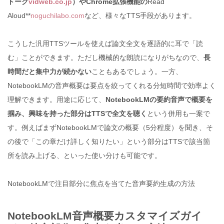
トーク
vidweb.co.jp
）やChrome拡張機能の
Read
Aloud**
noguchilabo.com
など、様々なTTS手段があります。
こうした汎用TTSツールを使えば論文全文を逐語的に耳で「読
む」ことができます。ただし機械的な朗読になりがちなので、
長
時間だと集中力が続かない
こともあるでしょう。一方、
NotebookLMの音声概要は要点を絞ってくれる分短時間で効率よく
理解できます。用途に応じて、
NotebookLMの要約音声で概要を
掴み、興味を持った部分はTTSで全文を聴く
という併用も一案で
す。例えばまずNotebookLMで論文の概要（5分程度）を聞き、そ
の後で「この章だけ詳しく知りたい」という部分はTTSで該当箇
所を読み上げる、といった使い分けも可能です。
NotebookLMで注目部分に焦点を当てた音声要約生成の方法
NotebookLM音声概要カスタマイズガイ