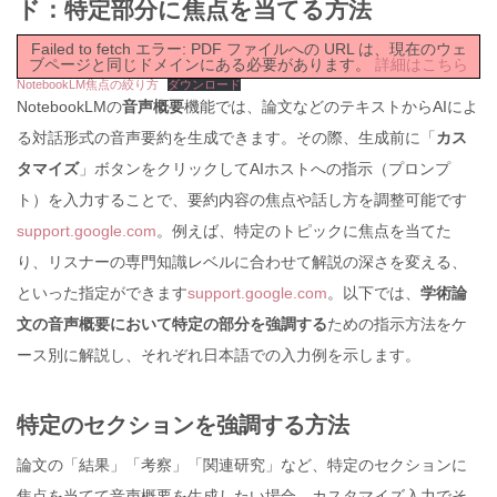
ド：特定部分に焦点を当てる方法
Failed to fetch エラー: PDF ファイルへの URL は、現在のウェ
ブページと同じドメインにある必要があります。
詳細はこちら
NotebookLM焦点の絞り方
ダウンロード
NotebookLMの
音声概要
機能では、論文などのテキストからAIによ
る対話形式の音声要約を生成できます。その際、生成前に「
カス
タマイズ
」ボタンをクリックしてAIホストへの指示（プロンプ
ト）を入力することで、要約内容の焦点や話し方を調整可能です
support.google.com
。例えば、特定のトピックに焦点を当てた
り、リスナーの専門知識レベルに合わせて解説の深さを変える、
といった指定ができます
support.google.com
。以下では、
学術論
文の音声概要において特定の部分を強調する
ための指示方法をケ
ース別に解説し、それぞれ日本語での入力例を示します。
特定のセクションを強調する方法
論文の「結果」「考察」「関連研究」など、特定のセクションに
焦点を当てて音声概要を生成したい場合、カスタマイズ入力でそ