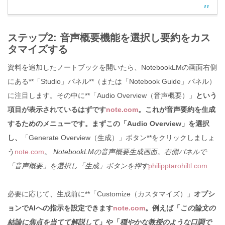
ステップ2: 音声概要機能を選択し要約をカス
タマイズする
資料を追加したノートブックを開いたら、NotebookLMの画面右側
にある**「Studio」パネル**（または「Notebook Guide」パネル）
に注目します。その中に**「Audio Overview（音声概要）」
という
項目が表示されているはずです
note.com
。これが音声要約を生成
するためのメニューです。まずこの「Audio Overview」を選択
し、
「Generate Overview（生成）」ボタン**をクリックしましょ
う
note.com
。
NotebookLMの音声概要生成画面。右側パネルで
「音声概要」を選択し「生成」ボタンを押す
philipptarohiltl.com
必要に応じて、生成前に**「Customize（カスタマイズ）」
オプシ
ョンでAIへの指示を設定できます
note.com
。例えば「
この論文の
結論に焦点を当てて解説して
」や「
穏やかな教授のような口調で