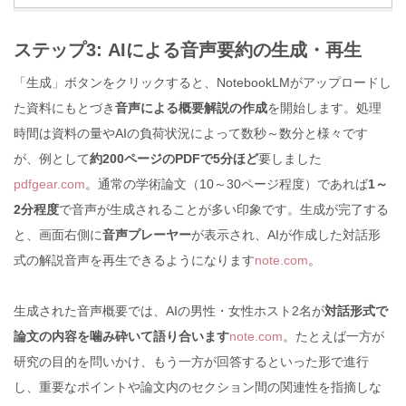
ステップ3: AIによる音声要約の生成・再生
「生成」ボタンをクリックすると、NotebookLMがアップロードし
た資料にもとづき
音声による概要解説の作成
を開始します。処理
時間は資料の量やAIの負荷状況によって数秒～数分と様々です
が、例として
約200ページのPDFで5分ほど
要しました
pdfgear.com
。通常の学術論文（10～30ページ程度）であれば
1～
2分程度
で音声が生成されることが多い印象です。生成が完了する
と、画面右側に
音声プレーヤー
が表示され、AIが作成した対話形
式の解説音声を再生できるようになります
note.com
。
生成された音声概要では、AIの男性・女性ホスト2名が
対話形式で
論文の内容を噛み砕いて語り合います
note.com
。たとえば一方が
研究の目的を問いかけ、もう一方が回答するといった形で進行
し、重要なポイントや論文内のセクション間の関連性を指摘しな