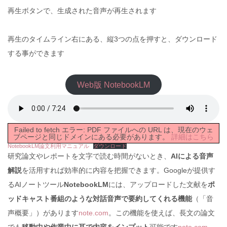
再生ボタンで、生成された音声が再生されます
再生のタイムライン右にある、縦3つの点を押すと、ダウンロード
する事ができます
Web版 NotebookLM
Failed to fetch エラー: PDF ファイルへの URL は、現在のウェ
ブページと同じドメインにある必要があります。
詳細はこちら
NotebookLM論文利用マニュアル
ダウンロード
研究論文やレポートを文字で読む時間がないとき、
AIによる音声
解説
を活用すれば効率的に内容を把握できます。Googleが提供す
るAIノートツール
NotebookLM
には、アップロードした文献を
ポ
ッドキャスト番組のような対話音声で要約してくれる機能
（「音
声概要」）があります
note.com
。この機能を使えば、長文の論文