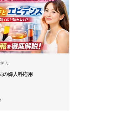
講習会
療法の婦人科応用
2